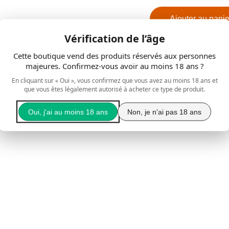
Ajouter au panie
Vérification de l’âge
Cette boutique vend des produits réservés aux personnes
majeures. Confirmez-vous avoir au moins 18 ans ?
Découvrez notre élixi
réunionnais et de sir
En cliquant sur « Oui », vous confirmez que vous avez au moins 18 ans et
que vous êtes légalement autorisé à acheter ce type de produit.
unique, alliant douceu
assumé, cet élixir est
Oui, j'ai au moins 18 ans
Non, je n'ai pas 18 ans
raffinés.