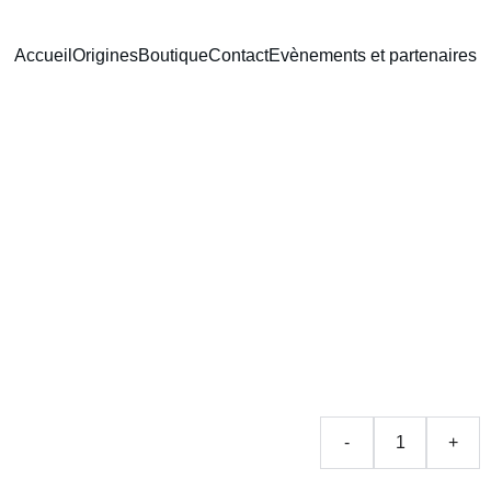
Accueil
Origines
Boutique
Contact
Evènements et partenaires
''La pet
200 ml
CHF25.00
-
+